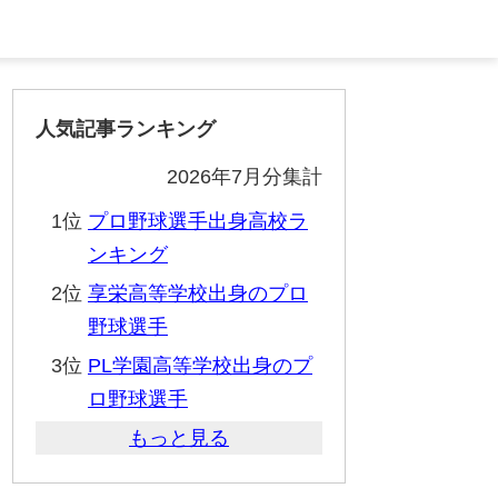
人気記事ランキング
2026年7月分集計
1位
プロ野球選手出身高校ラ
ンキング
2位
享栄高等学校出身のプロ
野球選手
3位
PL学園高等学校出身のプ
ロ野球選手
もっと見る