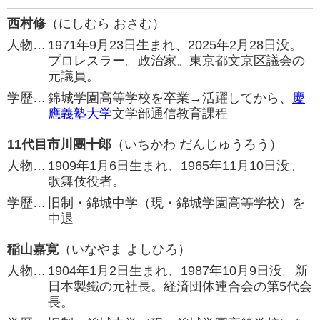
西村修
（にしむら おさむ）
人物…
1971年9月23日生まれ、2025年2月28日没。
プロレスラー。政治家。東京都文京区議会の
元議員。
学歴…
錦城学園高等学校を卒業→活躍してから、
慶
應義塾大学
文学部通信教育課程
11代目市川團十郎
（いちかわ だんじゅうろう）
人物…
1909年1月6日生まれ、1965年11月10日没。
歌舞伎役者。
学歴…
旧制・錦城中学（現・錦城学園高等学校）を
中退
稲山嘉寛
（いなやま よしひろ）
人物…
1904年1月2日生まれ、1987年10月9日没。新
日本製鐵の元社長。経済団体連合会の第5代会
長。