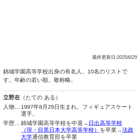
最終更新日:2025/6/29
錦城学園高等学校出身の有名人、10名のリストで
す。年齢の若い順。敬称略。
立野在
（たての ある）
人物…
1997年8月29日生まれ。フィギュアスケート
選手。
学歴…
錦城学園高等学校を中退→
日出高等学校
（現・目黒日本大学高等学校）
を卒業→
法政
大学
通信教育部を卒業