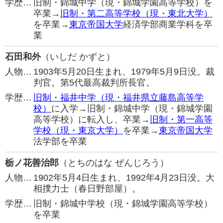
学歴…
旧制・錦城中学（現・錦城学園高等学校）を
卒業→
旧制・第二高等学校（現・東北大学）
を卒業→
東京帝国大学
経済学部商業学科を卒
業
石田和外
（いしだ かずと）
人物…
1903年5月20日生まれ、1979年5月9日没。裁
判官。第5代最高裁判所長官。
学歴…
旧制・福井中学（現・福井県立藤島高等学
校）
に入学→旧制・錦城中学（現・錦城学園
高等学校）に転入し、卒業→
旧制・第一高等
学校（現・東京大学）
を卒業→
東京帝国大学
法学部を卒業
栃ノ花善治郎
（とちのはな ぜんじろう）
人物…
1902年5月4日生まれ、1992年4月23日没。大
相撲力士（春日野部屋）。
学歴…
旧制・錦城中学校（現・錦城学園高等学校）
を卒業