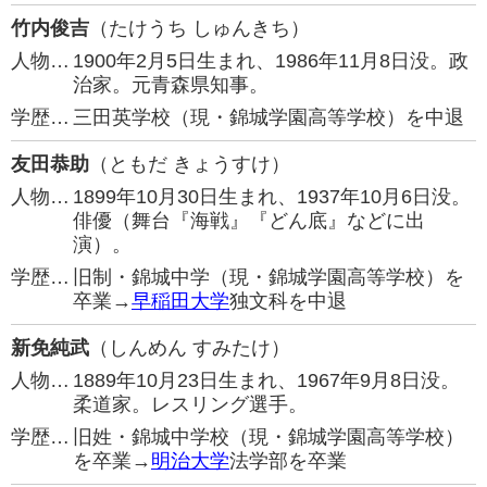
竹内俊吉
（たけうち しゅんきち）
人物…
1900年2月5日生まれ、1986年11月8日没。政
治家。元青森県知事。
学歴…
三田英学校（現・錦城学園高等学校）を中退
友田恭助
（ともだ きょうすけ）
人物…
1899年10月30日生まれ、1937年10月6日没。
俳優（舞台『海戦』『どん底』などに出
演）。
学歴…
旧制・錦城中学（現・錦城学園高等学校）を
卒業→
早稲田大学
独文科を中退
新免純武
（しんめん すみたけ）
人物…
1889年10月23日生まれ、1967年9月8日没。
柔道家。レスリング選手。
学歴…
旧姓・錦城中学校（現・錦城学園高等学校）
を卒業→
明治大学
法学部を卒業