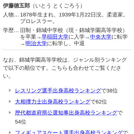
伊藤徳五郎
（いとう とくごろう）
人物…
1878年生まれ、1939年1月22日没。柔道家。
プロレスラー。
学歴…
旧制・錦城中学校（現・錦城学園高等学校）
を卒業→
早稲田大学
に入学→
中央大学
に転学
→
明治大学
に転学し、中退
なお、錦城学園高等学校は、ジャンル別ランキング
で以下の順位です。こちらも合わせてご覧くださ
い。
レスリング選手出身高校ランキング
で38位
大相撲力士出身高校ランキング
で62位
歴代都道府県公選知事出身高校ランキング
で
54位
フィギュアスケート選手出身高校ランキング
で