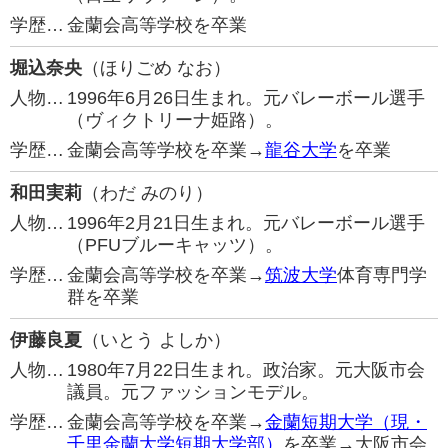
学歴…
金蘭会高等学校を卒業
堀込奈央
（ほりごめ なお）
人物…
1996年6月26日生まれ。元バレーボール選手
（ヴィクトリーナ姫路）。
学歴…
金蘭会高等学校を卒業→
龍谷大学
を卒業
和田実莉
（わだ みのり）
人物…
1996年2月21日生まれ。元バレーボール選手
（PFUブルーキャッツ）。
学歴…
金蘭会高等学校を卒業→
筑波大学
体育専門学
群を卒業
伊藤良夏
（いとう よしか）
人物…
1980年7月22日生まれ。政治家。元大阪市会
議員。元ファッションモデル。
学歴…
金蘭会高等学校を卒業→
金蘭短期大学（現・
千里金蘭大学短期大学部）
を卒業→大阪市会