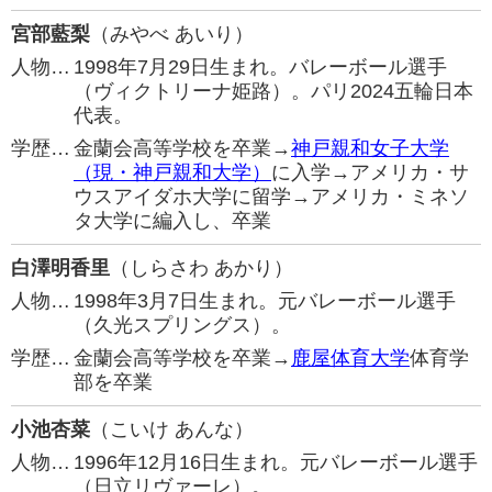
宮部藍梨
（みやべ あいり）
人物…
1998年7月29日生まれ。バレーボール選手
（ヴィクトリーナ姫路）。パリ2024五輪日本
代表。
学歴…
金蘭会高等学校を卒業→
神戸親和女子大学
（現・神戸親和大学）
に入学→アメリカ・サ
ウスアイダホ大学に留学→アメリカ・ミネソ
タ大学に編入し、卒業
白澤明香里
（しらさわ あかり）
人物…
1998年3月7日生まれ。元バレーボール選手
（久光スプリングス）。
学歴…
金蘭会高等学校を卒業→
鹿屋体育大学
体育学
部を卒業
小池杏菜
（こいけ あんな）
人物…
1996年12月16日生まれ。元バレーボール選手
（日立リヴァーレ）。