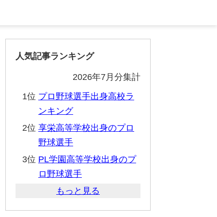
人気記事ランキング
2026年7月分集計
1位
プロ野球選手出身高校ラ
ンキング
2位
享栄高等学校出身のプロ
野球選手
3位
PL学園高等学校出身のプ
ロ野球選手
もっと見る