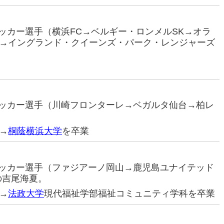
ロサッカー選手（横浜FC→ベルギー・ロンメルSK→オラ
→イングランド・クイーンズ・パーク・レンジャーズ
。
ロサッカー選手（川崎フロンターレ→ベガルタ仙台→柏レ
→
桐蔭横浜大学
を卒業
ロサッカー選手（ファジアーノ岡山→鹿児島ユナイテッド
の吉尾海夏。
→
法政大学
現代福祉学部福祉コミュニティ学科を卒業