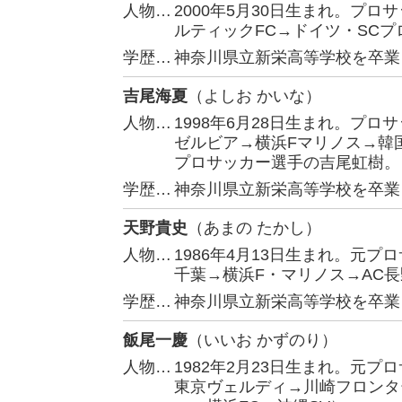
人物…
2000年5月30日生まれ。プ
ルティックFC→ドイツ・SC
学歴…
神奈川県立新栄高等学校を卒業
吉尾海夏
（よしお かいな）
人物…
1998年6月28日生まれ。プ
ゼルビア→横浜Fマリノス→韓
プロサッカー選手の吉尾虹樹。
学歴…
神奈川県立新栄高等学校を卒業
天野貴史
（あまの たかし）
人物…
1986年4月13日生まれ。元
千葉→横浜F・マリノス→AC
学歴…
神奈川県立新栄高等学校を卒業
飯尾一慶
（いいお かずのり）
人物…
1982年2月23日生まれ。元
東京ヴェルディ→川崎フロンタ