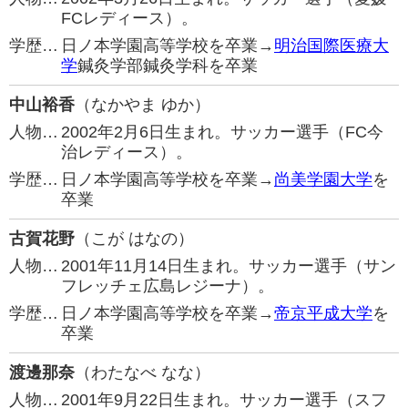
FCレディース）。
学歴…
日ノ本学園高等学校を卒業→
明治国際医療大
学
鍼灸学部鍼灸学科を卒業
中山裕香
（なかやま ゆか）
人物…
2002年2月6日生まれ。サッカー選手（FC今
治レディース）。
学歴…
日ノ本学園高等学校を卒業→
尚美学園大学
を
卒業
古賀花野
（こが はなの）
人物…
2001年11月14日生まれ。サッカー選手（サン
フレッチェ広島レジーナ）。
学歴…
日ノ本学園高等学校を卒業→
帝京平成大学
を
卒業
渡邊那奈
（わたなべ なな）
人物…
2001年9月22日生まれ。サッカー選手（スフ