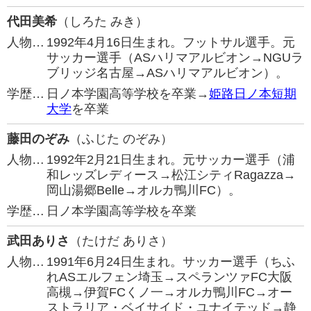
代田美希
（しろた みき）
人物…
1992年4月16日生まれ。フットサル選手。元
サッカー選手（ASハリマアルビオン→NGUラ
ブリッジ名古屋→ASハリマアルビオン）。
学歴…
日ノ本学園高等学校を卒業→
姫路日ノ本短期
大学
を卒業
藤田のぞみ
（ふじた のぞみ）
人物…
1992年2月21日生まれ。元サッカー選手（浦
和レッズレディース→松江シティRagazza→
岡山湯郷Belle→オルカ鴨川FC）。
学歴…
日ノ本学園高等学校を卒業
武田ありさ
（たけだ ありさ）
人物…
1991年6月24日生まれ。サッカー選手（ちふ
れASエルフェン埼玉→スペランツァFC大阪
高槻→伊賀FCくノ一→オルカ鴨川FC→オー
ストラリア・ベイサイド・ユナイテッド→静