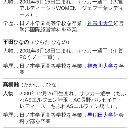
人物…
2001年5月15日生まれ。サッカー選手（大宮
アルディージャWOMEN→ジェフ千葉レディ
ース）。
学歴…
日ノ本学園高等学校を卒業→
神奈川大学
経営
学部国際経営学科を卒業
平田ひなの
（ひらた ひなの）
人物…
2001年3月18日生まれ。サッカー選手（伊賀
FCくノ一三重）。
学歴…
日ノ本学園高等学校を卒業→
神奈川大学
を卒
業
髙橋雛
（たかはし ひな）
人物…
2000年12月26日生まれ。サッカー選手（ちふ
れASエルフェン埼玉→AC長野パルセイロ・
レディース→ちふれASエルフェン埼玉）。
学歴…
日ノ本学園高等学校を卒業→
早稲田大学
社会
科学部を卒業