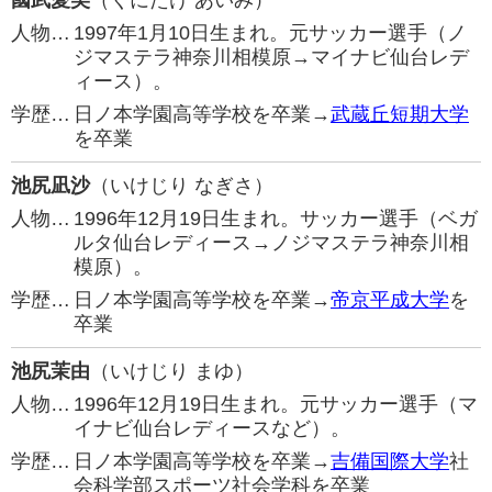
國武愛美
（くにたけ あいみ）
人物…
1997年1月10日生まれ。元サッカー選手（ノ
ジマステラ神奈川相模原→マイナビ仙台レデ
ィース）。
学歴…
日ノ本学園高等学校を卒業→
武蔵丘短期大学
を卒業
池尻凪沙
（いけじり なぎさ）
人物…
1996年12月19日生まれ。サッカー選手（ベガ
ルタ仙台レディース→ノジマステラ神奈川相
模原）。
学歴…
日ノ本学園高等学校を卒業→
帝京平成大学
を
卒業
池尻茉由
（いけじり まゆ）
人物…
1996年12月19日生まれ。元サッカー選手（マ
イナビ仙台レディースなど）。
学歴…
日ノ本学園高等学校を卒業→
吉備国際大学
社
会科学部スポーツ社会学科を卒業