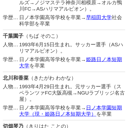
ルズ→ノジマステラ神奈川相模原→オルカ鴨
川FC→ASハリマアルビオン）。
学歴…
日ノ本学園高等学校を卒業→
早稲田大学
社会
科学部を卒業
千葉園子
（ちば そのこ）
人物…
1993年6月15日生まれ。サッカー選手（ASハ
リマアルビオン）。
学歴…
日ノ本学園高等学校を卒業→
姫路日ノ本短期
大学
を卒業
北川和香菜
（きたがわ わかな）
人物…
1993年4月29日生まれ。元サッカー選手（ス
ペランツァFC大阪高槻→NGUラブリッジ名古
屋）。
学歴…
日ノ本学園高等学校を卒業→
日ノ本学園短期
大学（現・姫路日ノ本短期大学）
を卒業
切畑琴乃
（きりはた ことの）