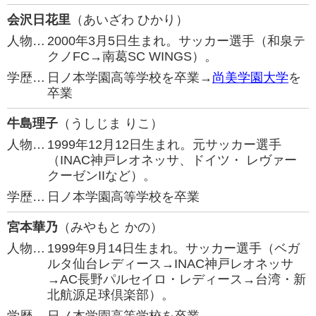
会沢日花里
（あいざわ ひかり）
人物…
2000年3月5日生まれ。サッカー選手（和泉テ
クノFC→南葛SC WINGS）。
学歴…
日ノ本学園高等学校を卒業→
尚美学園大学
を
卒業
牛島理子
（うしじま りこ）
人物…
1999年12月12日生まれ。元サッカー選手
（INAC神戸レオネッサ、ドイツ・ レヴァー
クーゼンIIなど）。
学歴…
日ノ本学園高等学校を卒業
宮本華乃
（みやもと かの）
人物…
1999年9月14日生まれ。サッカー選手（ベガ
ルタ仙台レディース→INAC神戸レオネッサ
→AC長野パルセイロ・レディース→台湾・新
北航源足球倶楽部）。