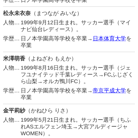
学歴…
日ノ本学園高等学校を卒業
松永未衣奈
（まつなが みいな）
人物…
1999年9月12日生まれ。サッカー選手（マイ
ナビ仙台レディース）。
学歴…
日ノ本学園高等学校を卒業→
日本体育大学
を
卒業
米澤萌香
（よねざわ もえか）
人物…
1999年8月16日生まれ。サッカー選手（ジェ
フユナイテッド千葉レディース→FCふじざく
ら山梨→オルカ鴨川FC）。
学歴…
日ノ本学園高等学校を卒業→
帝京平成大学
を
卒業
金平莉紗
（かねひら りさ）
人物…
1999年5月21日生まれ。サッカー選手（ちふ
れASエルフェン埼玉→大宮アルディージャ
WOMEN）。