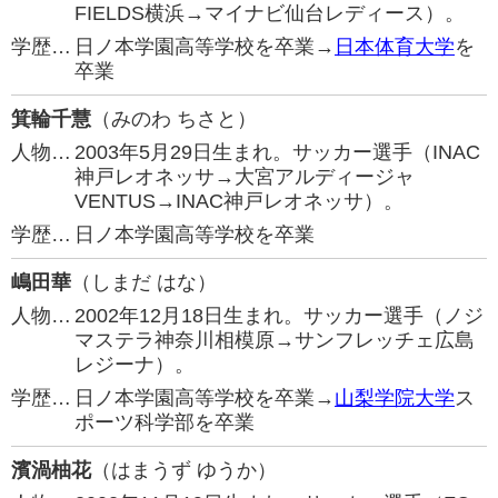
FIELDS横浜→マイナビ仙台レディース）。
学歴…
日ノ本学園高等学校を卒業→
日本体育大学
を
卒業
箕輪千慧
（みのわ ちさと）
人物…
2003年5月29日生まれ。サッカー選手（INAC
神戸レオネッサ→大宮アルディージャ
VENTUS→INAC神戸レオネッサ）。
学歴…
日ノ本学園高等学校を卒業
嶋田華
（しまだ はな）
人物…
2002年12月18日生まれ。サッカー選手（ノジ
マステラ神奈川相模原→サンフレッチェ広島
レジーナ）。
学歴…
日ノ本学園高等学校を卒業→
山梨学院大学
ス
ポーツ科学部を卒業
濱渦柚花
（はまうず ゆうか）