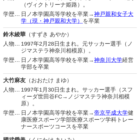
（ヴィクトリーナ姫路）。
学歴…
日ノ本学園高等学校を卒業→
神戸親和女子大
学（現・神戸親和大学）
を卒業
鈴木綾華
（すずき あやか）
人物…
1997年2月28日生まれ。元サッカー選手（ノ
ジマステラ神奈川相模原）。
学歴…
日ノ本学園高等学校を卒業→
神奈川大学
経営
学部を卒業
大竹麻友
（おおたけ まゆ）
人物…
1997年1月30日生まれ。サッカー選手（スフ
ィーダ世田谷FC→ノジマステラ神奈川相模
原）。
学歴…
日ノ本学園高等学校を卒業→
帝京平成大学
健
康医療スポーツ学部医療スポーツ学科トレー
ナースポーツコースを卒業