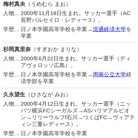
梅村真央
（うめむら まお）
人物…
2000年11月18日生まれ。サッカー選手（AC
長野パルセイロ・レディース）。
学歴…
日ノ本学園高等学校を卒業→
流通経済大学
を
卒業
杉岡真里奈
（すぎおか まりな）
人物…
2000年6月22日生まれ。サッカー選手（ディ
アヴォロッソ広島）。
学歴…
日ノ本学園高等学校を卒業→
周南公立大学
経
済学部を卒業
久永望生
（ひさなが みお）
人物…
2000年4月12日生まれ。サッカー選手（ニッ
パツ横浜FCシーガルズ→ASハリマアルビオ
ン→リリーウルフf石川→つくばFC→ヴィアテ
ィン三重レディース）。
学歴…
日ノ本学園高等学校を卒業