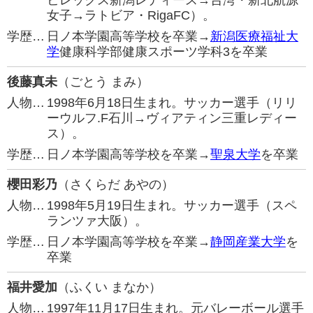
ビレックス新潟レディース→台湾・新北航源
女子→ラトビア・RigaFC）。
学歴…
日ノ本学園高等学校を卒業→
新潟医療福祉大
学
健康科学部健康スポーツ学科3を卒業
後藤真未
（ごとう まみ）
人物…
1998年6月18日生まれ。サッカー選手（リリ
ーウルフ.F石川→ヴィアティン三重レディー
ス）。
学歴…
日ノ本学園高等学校を卒業→
聖泉大学
を卒業
櫻田彩乃
（さくらだ あやの）
人物…
1998年5月19日生まれ。サッカー選手（スペ
ランツァ大阪）。
学歴…
日ノ本学園高等学校を卒業→
静岡産業大学
を
卒業
福井愛加
（ふくい まなか）
人物…
1997年11月17日生まれ。元バレーボール選手