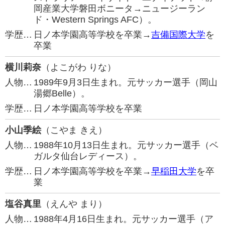
岡産業大学磐田ボニータ→ニュージーラン
ド・Western Springs AFC）。
学歴…
日ノ本学園高等学校を卒業→
吉備国際大学
を
卒業
横川莉奈
（よこがわ りな）
人物…
1989年9月3日生まれ。元サッカー選手（岡山
湯郷Belle）。
学歴…
日ノ本学園高等学校を卒業
小山季絵
（こやま きえ）
人物…
1988年10月13日生まれ。元サッカー選手（ベ
ガルタ仙台レディース）。
学歴…
日ノ本学園高等学校を卒業→
早稲田大学
を卒
業
塩谷真里
（えんや まり）
人物…
1988年4月16日生まれ。元サッカー選手（ア