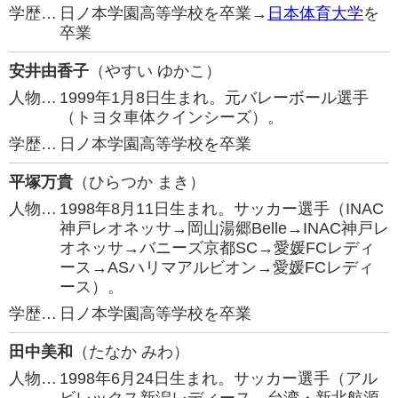
学歴…
日ノ本学園高等学校を卒業→
日本体育大学
を
卒業
安井由香子
（やすい ゆかこ）
人物…
1999年1月8日生まれ。元バレーボール選手
（トヨタ車体クインシーズ）。
学歴…
日ノ本学園高等学校を卒業
平塚万貴
（ひらつか まき）
人物…
1998年8月11日生まれ。サッカー選手（INAC
神戸レオネッサ→岡山湯郷Belle→INAC神戸レ
オネッサ→バニーズ京都SC→愛媛FCレディ
ース→ASハリマアルビオン→愛媛FCレディ
ース）。
学歴…
日ノ本学園高等学校を卒業
田中美和
（たなか みわ）
人物…
1998年6月24日生まれ。サッカー選手（アル