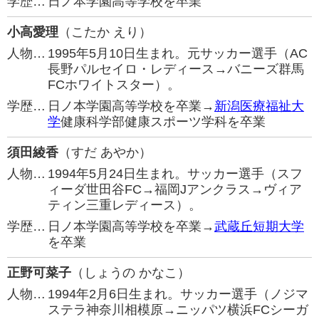
学歴…
日ノ本学園高等学校を卒業
小高愛理
（こたか えり）
人物…
1995年5月10日生まれ。元サッカー選手（AC
長野パルセイロ・レディース→バニーズ群馬
FCホワイトスター）。
学歴…
日ノ本学園高等学校を卒業→
新潟医療福祉大
学
健康科学部健康スポーツ学科を卒業
須田綾香
（すだ あやか）
人物…
1994年5月24日生まれ。サッカー選手（スフ
ィーダ世田谷FC→福岡Jアンクラス→ヴィア
ティン三重レディース）。
学歴…
日ノ本学園高等学校を卒業→
武蔵丘短期大学
を卒業
正野可菜子
（しょうの かなこ）
人物…
1994年2月6日生まれ。サッカー選手（ノジマ
ステラ神奈川相模原→ニッパツ横浜FCシーガ