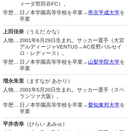
ィーダ世田谷FC）。
学歴…
日ノ本学園高等学校を卒業→
帝京平成大学
を
卒業
上田佳奈
（うえだ かな）
人物…
2001年6月29日生まれ。サッカー選手（大宮
アルディージャVENTUS→AC長野パルセイ
ロ・レディース）。
学歴…
日ノ本学園高等学校を卒業→
山梨学院大学
を
卒業
増永朱里
（ますなが あかり）
人物…
2001年5月20日生まれ。サッカー選手（スペ
ランツァ大阪）。
学歴…
日ノ本学園高等学校を卒業→
愛知東邦大学
を
卒業
平井杏幸
（ひらい あみゅ）