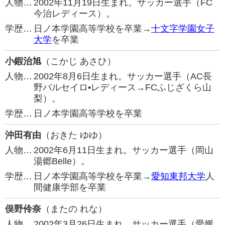
人物…
2002年11月19日生まれ。サッカー選手（FC
今治レディース）。
学歴…
日ノ本学園高等学校を卒業→
十文字学園女子
大学
を卒業
小鍜治旭
（こかじ あさひ）
人物…
2002年8月6日生まれ。サッカー選手（AC長
野パルセイロ•レディース→FCふじざくら山
梨）。
学歴…
日ノ本学園高等学校を卒業
沖田有由
（おきた ゆゆ）
人物…
2002年6月11日生まれ。サッカー選手（岡山
湯郷Belle）。
学歴…
日ノ本学園高等学校を卒業→
愛知東邦大学
人
間健康学部を卒業
俣野伶奈
（またの れな）
人物…
2002年3月26日生まれ。サッカー選手（愛媛