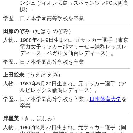
ンジュヴィオレ広島→スペランツァFC大阪高
槻）。
学歴…
日ノ本学園高等学校を卒業
田原のぞみ
（たはら のぞみ）
人物…
1988年4月9日生まれ。元サッカー選手（東京
電力女子サッカー部マリーゼ→浦和レッズレ
ディース→ベガルタ仙台レディース）。
学歴…
日ノ本学園高等学校を卒業
上田絵未
（うえだ えみ）
人物…
1987年5月27日生まれ。元サッカー選手（ア
ルビレックス新潟レディース）。
学歴…
日ノ本学園高等学校を卒業→
日本体育大学
を
卒業
岸星美
（きし ほしみ）
人物…
1986年4月22日生まれ。元サッカー選手（岡