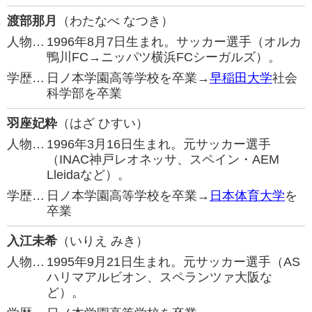
渡部那月
（わたなべ なつき）
人物…
1996年8月7日生まれ。サッカー選手（オルカ
鴨川FC→ニッパツ横浜FCシーガルズ）。
学歴…
日ノ本学園高等学校を卒業→
早稲田大学
社会
科学部を卒業
羽座妃粋
（はざ ひすい）
人物…
1996年3月16日生まれ。元サッカー選手
（INAC神戸レオネッサ、スペイン・AEM
Lleidaなど）。
学歴…
日ノ本学園高等学校を卒業→
日本体育大学
を
卒業
入江未希
（いりえ みき）
人物…
1995年9月21日生まれ。元サッカー選手（AS
ハリマアルビオン、スペランツァ大阪な
ど）。