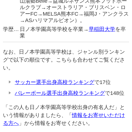
山湯郷Belle→益城ルネサンス熊本フットボー
ルクラブ→オーストラリア・ブリスベン・ロ
アーFC→MELSA熊本FC→福岡J・アンクラス
→ASハリマアルビオン）。
学歴…
日ノ本学園高等学校を卒業→
早稲田大学
を卒
業
なお、日ノ本学園高等学校は、ジャンル別ランキン
グで以下の順位です。こちらも合わせてご覧くださ
い。
サッカー選手出身高校ランキング
で17位
バレーボール選手出身高校ランキング
で148位
「この人も日ノ本学園高等学校出身の有名人だ」と
いう情報がありましたら、「
情報をお寄せいただけ
る方へ
」から情報をお寄せください。