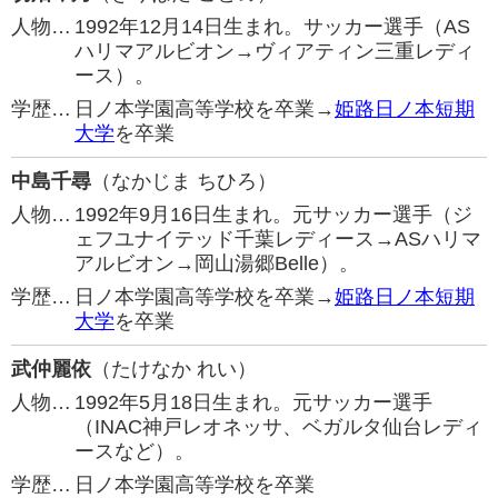
人物…
1992年12月14日生まれ。サッカー選手（AS
ハリマアルビオン→ヴィアティン三重レディ
ース）。
学歴…
日ノ本学園高等学校を卒業→
姫路日ノ本短期
大学
を卒業
中島千尋
（なかじま ちひろ）
人物…
1992年9月16日生まれ。元サッカー選手（ジ
ェフユナイテッド千葉レディース→ASハリマ
アルビオン→岡山湯郷Belle）。
学歴…
日ノ本学園高等学校を卒業→
姫路日ノ本短期
大学
を卒業
武仲麗依
（たけなか れい）
人物…
1992年5月18日生まれ。元サッカー選手
（INAC神戸レオネッサ、ベガルタ仙台レディ
ースなど）。
学歴…
日ノ本学園高等学校を卒業