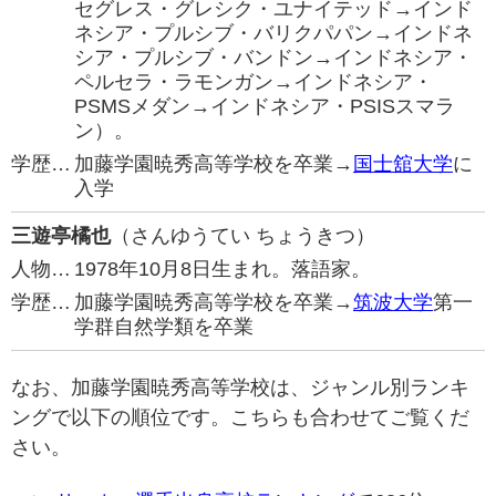
セグレス・グレシク・ユナイテッド→インド
ネシア・プルシブ・バリクパパン→インドネ
シア・プルシブ・バンドン→インドネシア・
ペルセラ・ラモンガン→インドネシア・
PSMSメダン→インドネシア・PSISスマラ
ン）。
学歴…
加藤学園暁秀高等学校を卒業→
国士舘大学
に
入学
三遊亭橘也
（さんゆうてい ちょうきつ）
人物…
1978年10月8日生まれ。落語家。
学歴…
加藤学園暁秀高等学校を卒業→
筑波大学
第一
学群自然学類を卒業
なお、加藤学園暁秀高等学校は、ジャンル別ランキ
ングで以下の順位です。こちらも合わせてご覧くだ
さい。