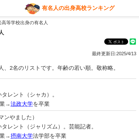
有名人の出身高校ランキング
松高等学校出身の有名人
人
最終更新日:2025/4/13
人、2名のリストです。年齢の若い順。敬称略。
笑いタレント（シャカ）。
業→
法政大学
を卒業
マンやました）
お笑いタレント（ジャリズム）。芸能記者。
業→
摂南大学
法学部を卒業