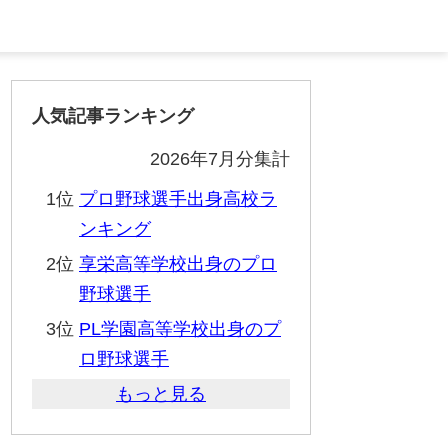
人気記事ランキング
2026年7月分集計
1位
プロ野球選手出身高校ラ
ンキング
2位
享栄高等学校出身のプロ
野球選手
3位
PL学園高等学校出身のプ
ロ野球選手
もっと見る