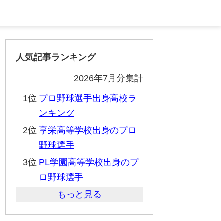
人気記事ランキング
2026年7月分集計
1位
プロ野球選手出身高校ラ
ンキング
2位
享栄高等学校出身のプロ
野球選手
3位
PL学園高等学校出身のプ
ロ野球選手
もっと見る