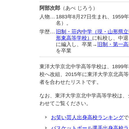
阿部次郎
（あべ じろう）
人物…
1883年8月27日生まれ、19
名）。
学歴…
旧制・荘内中学（現・山形県立
形東高等学校）
に転校し、中退
に編入し、卒業→
旧制・第一高
を卒業
東洋大学京北中学高等学校は、1899
校へ改組、2015年に東洋大学京北高
者を合わせたリストです。
なお、東洋大学京北中学高等学校は、
わせてご覧ください。
お笑い芸人出身高校ランキング
で
バスケットボール選手出身高校ラ