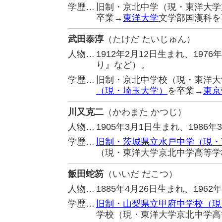
学歴…
旧制・京北中学（現・東洋大学
卒業→
東洋大学
文学部国漢科を
武田泰淳
（たけだ たいじゅん）
人物…
1912年2月12日生まれ、19
り』など）。
学歴…
旧制・京北中学校（現・東洋大
（現・埼玉大学）
を卒業→
東京
川又克二
（かわまた かつじ）
人物…
1905年3月1日生まれ、198
学歴…
旧制・茨城県立水戸中学（現・
（現・東洋大学京北中学高等学
飯田蛇笏
（いいだ だこつ）
人物…
1885年4月26日生まれ、196
学歴…
旧制・山梨県立甲府中学校（現
学校（現・東洋大学京北中学高