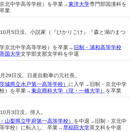
京北中学高等学校）を卒業→
東洋大学
専門部国漢科を
卒業
76年10月5日没。小説家（『ひかりごけ』『森と湖のまつ
学京北中学高等学校）を卒業→
旧制・浦和高等学校
帝国大学
文学部支那文学科を中退
6年3月29日没。日産自動車の元社長。
茨城県立水戸第一高等学校）
に入学→旧制・京北中学
校）を卒業→
東京商科大学（現・一橋大学）
を卒業
2年10月3日没。俳人。
・山梨県立甲府第一高等学校）
を中退→旧制・京北中
等学校）に転入し、卒業→
早稲田大学
英文科を中退