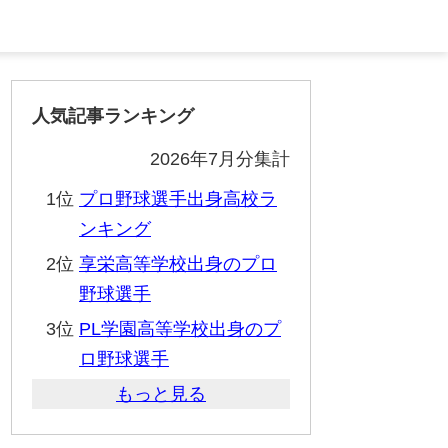
人気記事ランキング
2026年7月分集計
1位
プロ野球選手出身高校ラ
ンキング
2位
享栄高等学校出身のプロ
野球選手
3位
PL学園高等学校出身のプ
ロ野球選手
もっと見る