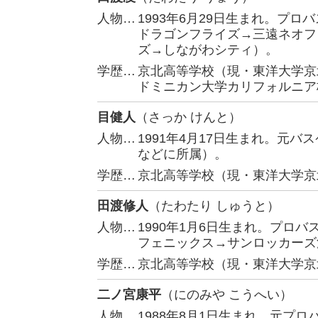
人物…
1993年6月29日生まれ。プ
ドラゴンフライズ→三遠ネオフ
ズ→しながわシティ）。
学歴…
京北高等学校（現・東洋大学京
ドミニカン大学カリフォルニア
目健人
（さっか けんと）
人物…
1991年4月17日生まれ。元
などに所属）。
学歴…
京北高等学校（現・東洋大学京
田渡修人
（たわたり しゅうと）
人物…
1990年1月6日生まれ。プロ
フェニックス→サンロッカーズ
学歴…
京北高等学校（現・東洋大学京
二ノ宮康平
（にのみや こうへい）
人物…
1988年8月1日生まれ。元プ