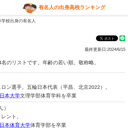
有名人の出身高校ランキング
等学校出身の有名人
最終更新日:2024/6/15
4名のリストです。年齢の若い順。敬称略。
アスロン選手。五輪日本代表（平昌、北京2022）。
日本大学
文理学部体育学科を卒業
ん）
タレント。
日本体育大学
体育学部を卒業