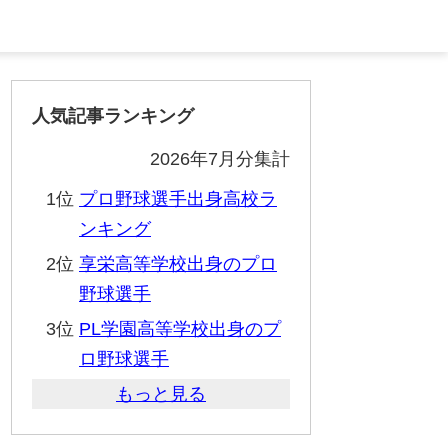
人気記事ランキング
2026年7月分集計
1位
プロ野球選手出身高校ラ
ンキング
2位
享栄高等学校出身のプロ
野球選手
3位
PL学園高等学校出身のプ
ロ野球選手
もっと見る