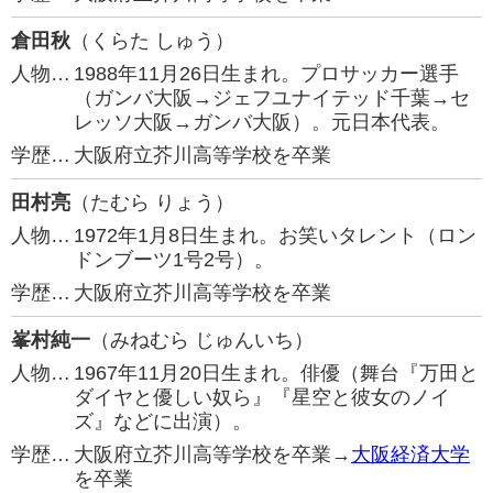
倉田秋
（くらた しゅう）
人物…
1988年11月26日生まれ。プロサッカー選手
（ガンバ大阪→ジェフユナイテッド千葉→セ
レッソ大阪→ガンバ大阪）。元日本代表。
学歴…
大阪府立芥川高等学校を卒業
田村亮
（たむら りょう）
人物…
1972年1月8日生まれ。お笑いタレント（ロン
ドンブーツ1号2号）。
学歴…
大阪府立芥川高等学校を卒業
峯村純一
（みねむら じゅんいち）
人物…
1967年11月20日生まれ。俳優（舞台『万田と
ダイヤと優しい奴ら』『星空と彼女のノイ
ズ』などに出演）。
学歴…
大阪府立芥川高等学校を卒業→
大阪経済大学
を卒業