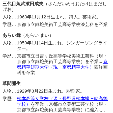
三代目魚武濱田成夫
（さんだいめうおたけはまだし
げお）
人物…
1963年11月12日生まれ。詩人。芸術家。
学歴…
京都市立銅駝美術工芸高等学校漆芸科を卒業
あらい舞
（あらい まい）
人物…
1959年1月14日生まれ。シンガーソングライ
ター。
学歴…
京都市立日吉ヶ丘高等学校美術工芸科（現・
京都市立銅駝美術工芸高等学校）を卒業→
京
都精華短期大学（現・京都精華大学）
西洋画
科を卒業
草間彌生
人物…
1929年3月22日生まれ。彫刻家。
学歴…
松本高等女学校（現・長野県松本蟻ヶ崎高等
学校）
を卒業→京都市立美術工芸学校（現・
京都市立銅駝美術工芸高等学校）に編入し、