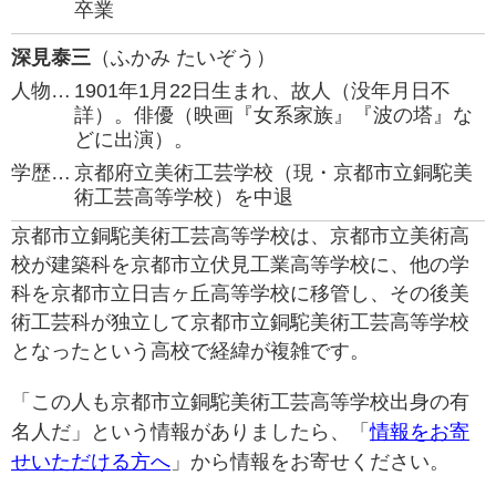
卒業
深見泰三
（ふかみ たいぞう）
人物…
1901年1月22日生まれ、故人（没年月日不
詳）。俳優（映画『女系家族』『波の塔』な
どに出演）。
学歴…
京都府立美術工芸学校（現・京都市立銅駝美
術工芸高等学校）を中退
京都市立銅駝美術工芸高等学校は、京都市立美術高
校が建築科を京都市立伏見工業高等学校に、他の学
科を京都市立日吉ヶ丘高等学校に移管し、その後美
術工芸科が独立して京都市立銅駝美術工芸高等学校
となったという高校で経緯が複雑です。
「この人も京都市立銅駝美術工芸高等学校出身の有
名人だ」という情報がありましたら、「
情報をお寄
せいただける方へ
」から情報をお寄せください。