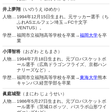
井上夢翔
（いのうえ ゆめか）
人物…
1994年12月15日生まれ。元サッカー選手（ち
ふれASエルフェン埼玉→FC十文字
VENTUS）。
学歴…
福岡市立福翔高等学校を卒業→
福岡大学
を卒
業
小澤智将
（おざわ ともまさ）
人物…
1994年7月18日生まれ。元プロバスケットボ
ール選手（広島ドラゴンフライズ、京都ハン
ナリーズなど）。
学歴…
福岡市立福翔高等学校を卒業→
東海大学
熊本
キャンパス経営学部を卒業
眞庭城聖
（まにわ じょうせい）
人物…
1986年5月27日生まれ。元プロバスケットボ
ール選手（茨城ロボッツ、パスラボ山形ワイ