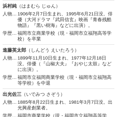
浜村純
（はまむら じゅん）
人物…
1906年2月7日生まれ、1995年6月21日没。俳
優（大河ドラマ『武田信玄』映画『青春残酷
物語』『黒い樹海』などに出演）。
学歴…
福岡市立商業学校（現・福岡市立福翔高等学
校）を卒業
進藤英太郎
（しんどう えいたろう）
人物…
1899年11月10日生まれ、1977年12月18日
没。俳優（『山椒大夫』『おやじ太鼓』など
に出演）。
学歴…
福岡市立福岡商業学校（現・福岡市立福翔高
等学校）を中退
出光佐三
（いでみつ さぞう）
人物…
1885年8月22日生まれ、1981年3月7日没。出
光興産創業者。
学歴…
福岡市商業学校（現・福岡市立福翔高等学