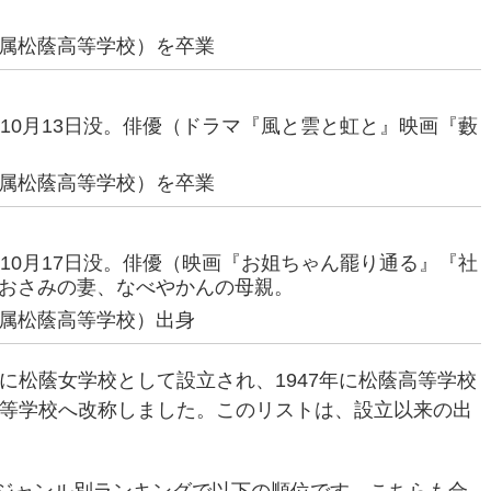
属松蔭高等学校）を卒業
92年10月13日没。俳優（ドラマ『風と雲と虹と』映画『藪
属松蔭高等学校）を卒業
16年10月17日没。俳優（映画『お姐ちゃん罷り通る』『社
おさみの妻、なべやかんの母親。
属松蔭高等学校）出身
年に松蔭女学校として設立され、1947年に松蔭高等学校
高等学校へ改称しました。このリストは、設立以来の出