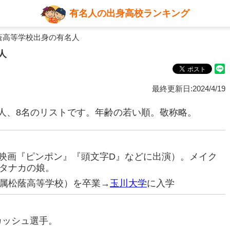
有名人の出身高校ランキング
蔭高等学校出身の有名人
人
最終更新日:2024/4/19
人、8名のリストです。年齢の若い順。敬称略。
優（映画『ピンポン』『頭文字D』などに出演）。メイク
タナカの娘。
属松蔭高等学校）を卒業→
玉川大学
に入学
スカッシュ選手。