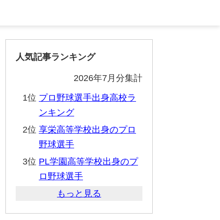
人気記事ランキング
2026年7月分集計
1位
プロ野球選手出身高校ラ
ンキング
2位
享栄高等学校出身のプロ
野球選手
3位
PL学園高等学校出身のプ
ロ野球選手
もっと見る