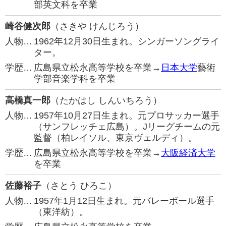
部英文科を卒業
崎谷健次郎
（さきや けんじろう）
人物…
1962年12月30日生まれ。シンガーソングライ
ター。
学歴…
広島県立松永高等学校を卒業→
日本大学
藝術
学部音楽学科を卒業
高橋真一郎
（たかはし しんいちろう）
人物…
1957年10月27日生まれ。元プロサッカー選手
（サンフレッチェ広島）。Jリーグチームの元
監督（柏レイソル、東京ヴェルディ）。
学歴…
広島県立松永高等学校を卒業→
大阪経済大学
を卒業
佐藤裕子
（さとう ひろこ）
人物…
1957年1月12日生まれ。元バレーボール選手
（東洋紡）。