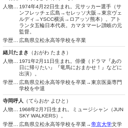
人物…
1974年4月22日生まれ。元サッカー選手（サ
ンフレッチェ広島→セレッソ大阪→東京ヴェ
ルディ→YSCC横浜→ロアッソ熊本）。アト
ランタ五輪日本代表。カマタマーレ讃岐の元
監督。
学歴…
広島県立松永高等学校を卒業
緒川たまき
（おがわ たまき）
人物…
1971年2月11日生まれ。俳優（ドラマ『あの
日に帰りたい』『竜馬におまかせ！』などに
出演）。
学歴…
広島県立松永高等学校を卒業→東京医薬専門
学校を中退
寺岡呼人
（てらおか よひと）
人物…
1968年2月7日生まれ。ミュージシャン（JUN
SKY WALKERS）。
学歴…
広島県立松永高等学校を卒業→
帝京大学
文学